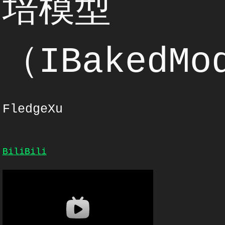
培模型
（IBakedMo
FledgeXu
BiliBili